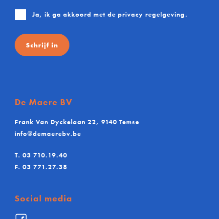
Ja, ik ga akkoord met de
privacy regelgeving
.
Schrijf in
De Maere BV
Frank Van Dyckelaan 22, 9140 Temse
info@demaerebv.be
T.
03 710.19.40
F.
03 771.27.38
Social media
Facebook