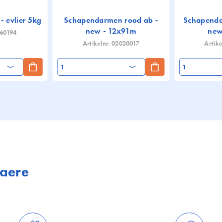
 evlier 5kg
Schapendarmen rood ab -
Schapenda
new - 12x91m
new
060194
Artikelnr. 02020017
Artik
Aantal
Maere