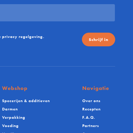
e
privacy regelgeving
.
Schrijf in
Webshop
Navigatie
Specerijen & additieven
Over ons
Darmen
Recepten
Verpakking
F.A.Q.
Voeding
Partners