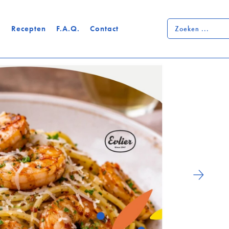
Zoeken
p
Recepten
F.A.Q.
Contact
...