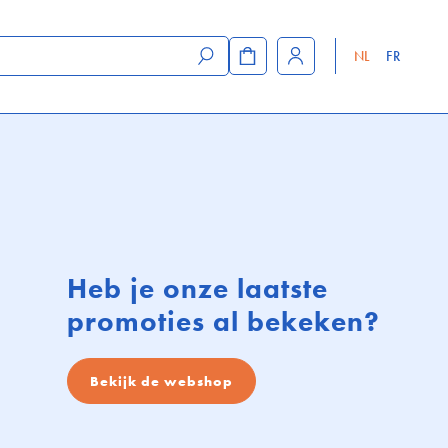
NL
FR
Aanmelden
Heb je onze laatste
promoties al bekeken?
FOLDER
Bekijk de webshop