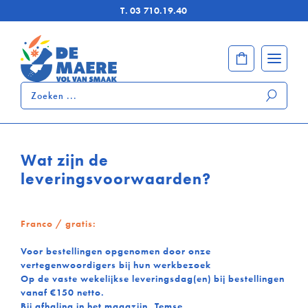
T.
03 710.19.40
Zoeken
...
Wat zijn de
leveringsvoorwaarden?
Franco / gratis:
Voor bestellingen opgenomen door onze
vertegenwoordigers bij hun werkbezoek
Op de vaste wekelijkse leveringsdag(en) bij bestellingen
vanaf €150 netto.
Bij afhaling in het magazijn, Temse