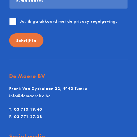
*
Ja, ik ga akkoord met de
privacy regelgeving
.
Schrijf in
De Maere BV
Frank Van Dyckelaan 22, 9140 Temse
info@demaerebv.be
T.
03 710.19.40
F.
03 771.27.38
Social media