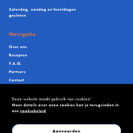
Zaterdag, zondag en feestdagen
gesloten
Navigatie
Over ons
Recepten
F.A.Q.
Partners
Contact
Deze website maakt gebruik van cookies!
Meer details over onze cookies kan je terugvinden in
ons
cookiebeleid
Copyright 2026. De Maere BV. Alle rechten
voorbehouden.
Privacy
.
Disclaimer
.
Cookies
.
Verkoopsvoorwaarde
Aanvaarden
Webdesign by
Webatvantage