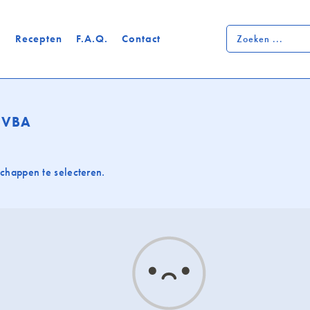
Zoeken
p
Recepten
F.A.Q.
Contact
...
 BVBA
chappen te selecteren.