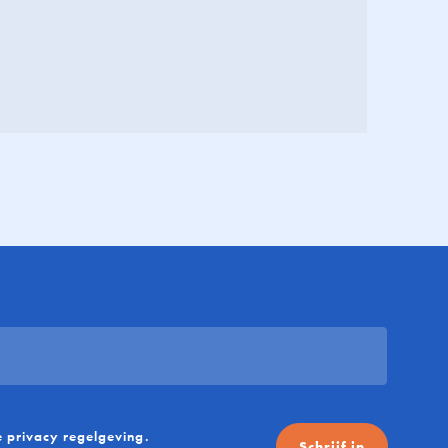
e
privacy regelgeving
.
Schrijf in