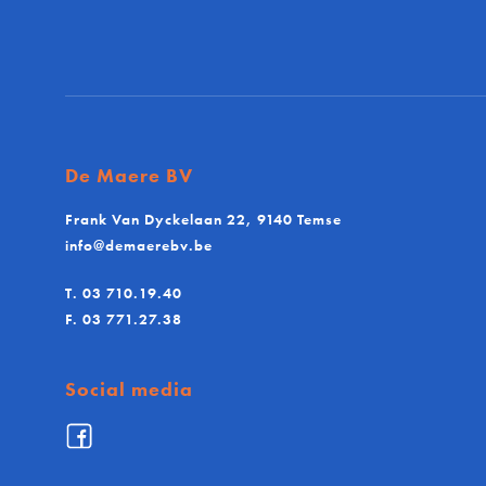
De Maere BV
Frank Van Dyckelaan 22, 9140 Temse
info@demaerebv.be
T.
03 710.19.40
F.
03 771.27.38
Social media
Facebook
De
Maere